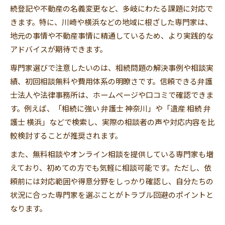
続登記や不動産の名義変更など、多岐にわたる課題に対応で
遺産分割協議を円滑に進める秘訣とは
きます。特に、川崎や横浜などの地域に根ざした専門家は、
弁護士に相談するメリットと注意点
地元の事情や不動産事情に精通しているため、より実践的な
相続問題を未然に防ぐための実践方法
アドバイスが期待できます。
複数の相続人で揉めないための対策
専門家選びで注意したいのは、相続問題の解決事例や相談実
円滑な相続手続きへの具体的ステップ
績、初回相談無料や費用体系の明瞭さです。信頼できる弁護
相続手続きの流れと必要書類を確認しよう
士法人や法律事務所は、ホームページや口コミで確認できま
遺産分割協議書の作成ポイントを解説
す。例えば、「相続に強い 弁護士 神奈川」や「遺産 相続 弁
護士 横浜」などで検索し、実際の相談者の声や対応内容を比
司法書士や弁護士の役割を正しく知る
較検討することが推奨されます。
相続登記をスムーズに行うための手順
また、無料相談やオンライン相談を提供している専門家も増
財産調査や整理の進め方とコツを紹介
えており、初めての方でも気軽に相談可能です。ただし、依
もし相続人が複数なら注意すべき点
頼前には対応範囲や得意分野をしっかり確認し、自分たちの
複数相続人での遺産分割トラブル事例
状況に合った専門家を選ぶことがトラブル回避のポイントと
公平な相続分の決め方と協議の進め方
なります。
遺産分割協議のポイントと合意形成法