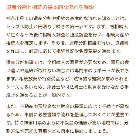
相続放棄を選択する際の注意点とは
遺産分割と相続の基本的な流れを解説
相続トラブル回避のための相談活用術
神奈川県での遺産分割や相続の基本的な流れを知ることは、
遺産分割の疑問を解消するポイント集
トラブル防止と円滑な手続きの第一歩です。まず、被相続人
相続税や分割相続の疑問を丁寧に解説
が亡くなった後に相続人調査と遺産調査を行い、相続財産や
遺産分割の欠点とメリットを比較検討
相続人を確定します。その後、遺産分割協議を行い、協議書
を作成し、必要に応じて相続登記や名義変更を進めます。
相続でもめやすいケースの特徴を知る
親族間の相続トラブル相談先の選び方
遺産分割協議では、全相続人の同意が必要なため、意見の食
い違いや連絡が取れない場合には専門家のサポートが役立ち
相続に強い弁護士への無料相談活用術
ます。相続放棄や特別受益など、法律的な知識が求められる
ケースも多いため、弁護士や司法書士の助言を受けながら手
続きを進めることが一般的です。
また、不動産や預貯金など財産の種類に応じて手続きが異な
るため、事前に必要書類や流れを整理しておくことが重要で
す。特に神奈川県のように不動産の価値が高い地域では、分
割方法や売却の有無なども慎重に検討しましょう。