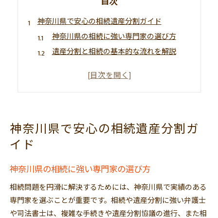
目次
神奈川県で安心の相続遺産分割ガイド
神奈川県の相続に強い専門家の選び方
遺産分割と相続の基本的な流れを解説
弁護士相談で安心できる相続サポート
遺産相続の無料相談を活用する方法
相続トラブルを未然に防ぐポイント集
相続が起こる前に知るべき基礎知識
神奈川県で安心の相続遺産分割ガ
相続に必要な準備と手続きの基礎知識
イド
遺産分割協議のポイントと注意点を解説
神奈川県で相続放棄を選ぶ際の留意点
神奈川県の相続に強い専門家の選び方
相続人の範囲と遺言書作成の重要性
相続問題を円滑に解決するためには、神奈川県で実績のある
相続登記や財産調査の進め方を学ぶ
専門家を選ぶことが重要です。相続や遺産分割に強い弁護士
遺産分割トラブルを避けるコツとは
や司法書士は、複雑な手続きや遺産分割協議の進行、また相
相続トラブルの原因と防止策を詳しく解説