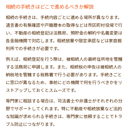
相続トラブル防止のための協議ポイント
相続の手続きはどこで進めるべきか解説
遺産分割協議書作成後の流れと注意点
相続の手続きは、手続内容ごとに進める場所が異なります。
公平な相続分配を実現する協議の進め方
遺言書の有無確認や戸籍謄本の取得などは市区町村役場で行
遺産相続協議で揉めないための実践策
い、不動産の相続登記は法務局、預貯金の解約や名義変更は
相続手続きを自分でする際のリスク対策法
各金融機関で対応します。相続放棄や限定承認などは家庭裁
相続手続きを自分で進める際の落とし穴
判所での手続きが必要です。
相続の流れを把握し失敗を防ぐ方法
例えば、相続登記を行う際は、被相続人の最終住所地を管轄
司法書士に頼む場合と自分でする違い
する法務局に申請します。また、相続税の申告は被相続人の
相続放棄や限定承認の手続き上の注意
納税地を管轄する税務署で行う必要があります。手続きごと
に窓口が異なるため、事前にどの機関で何を行うべきかをリ
相続登記や法務局手続き時のリスク管理
ストアップしておくとスムーズです。
専門家に相談する場合は、司法書士や弁護士がそれぞれの分
野でサポートしてくれます。特に不動産や相続放棄など法的
な知識が求められる手続きは、専門家に依頼することでトラ
ブル防止につながります。