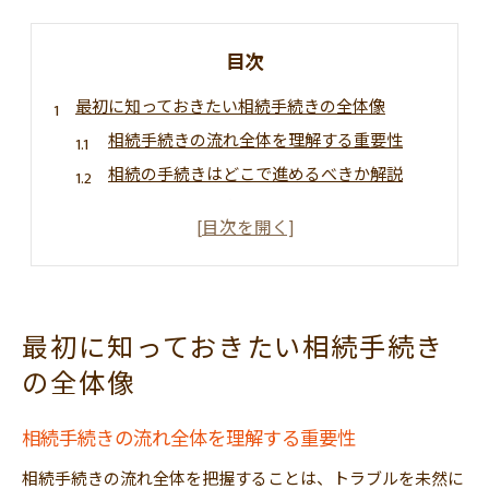
目次
最初に知っておきたい相続手続きの全体像
相続手続きの流れ全体を理解する重要性
相続の手続きはどこで進めるべきか解説
遺産相続手続き自分で行う際の注意点
相続流れ図で手続きの順番を確認しよう
亡くなってからの流れ手続きを把握する方法
遺言書確認から進める相続の流れと注意点
最初に知っておきたい相続手続き
遺言書有無の確認が相続手続きの第一歩
の全体像
相続放棄の流れと選択時の注意点を解説
家庭裁判所での遺言検認流れと実務ポイント
相続手続きの流れ全体を理解する重要性
相続手続き流れで見落としやすい注意事項
相続手続きの流れ全体を把握することは、トラブルを未然に
遺言執行の流れと相続人間トラブル対策