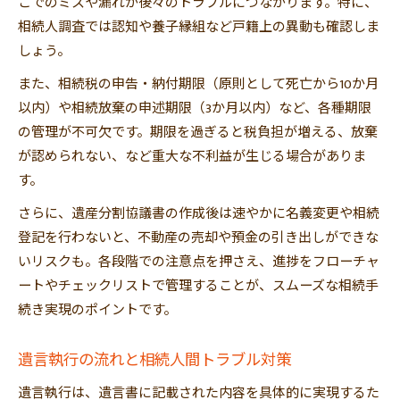
こでのミスや漏れが後々のトラブルにつながります。特に、
相続人調査では認知や養子縁組など戸籍上の異動も確認しま
しょう。
また、相続税の申告・納付期限（原則として死亡から10か月
以内）や相続放棄の申述期限（3か月以内）など、各種期限
の管理が不可欠です。期限を過ぎると税負担が増える、放棄
が認められない、など重大な不利益が生じる場合がありま
す。
さらに、遺産分割協議書の作成後は速やかに名義変更や相続
登記を行わないと、不動産の売却や預金の引き出しができな
いリスクも。各段階での注意点を押さえ、進捗をフローチャ
ートやチェックリストで管理することが、スムーズな相続手
続き実現のポイントです。
遺言執行の流れと相続人間トラブル対策
遺言執行は、遺言書に記載された内容を具体的に実現するた