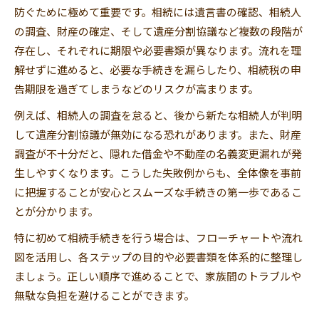
防ぐために極めて重要です。相続には遺言書の確認、相続人
相続を進めるうえで必要書類を集めるポイント
の調査、財産の確定、そして遺産分割協議など複数の段階が
相続手続き必要書類の種類と集め方のコツ
存在し、それぞれに期限や必要書類が異なります。流れを理
戸籍謄本や住民票など相続書類の準備手順
解せずに進めると、必要な手続きを漏らしたり、相続税の申
相続に必要な書類集めを効率化する方法
告期限を過ぎてしまうなどのリスクが高まります。
法務局での相続手続きに必要なポイント
例えば、相続人の調査を怠ると、後から新たな相続人が判明
遺産相続手続きの流れと書類漏れ防止策
して遺産分割協議が無効になる恐れがあります。また、財産
相続手続きフローチャートで順番を把握しよう
調査が不十分だと、隠れた借金や不動産の名義変更漏れが発
相続手続きフローチャートで流れを可視化
生しやすくなります。こうした失敗例からも、全体像を事前
相続手続き順番を守ることでトラブル回避
に把握することが安心とスムーズな手続きの第一歩であるこ
とが分かります。
遺産相続流れを図で整理するメリット
相続の流れ図を使った実践的な進め方
特に初めて相続手続きを行う場合は、フローチャートや流れ
図を活用し、各ステップの目的や必要書類を体系的に整理し
重要な相続手続きの流れを段階別に解説
ましょう。正しい順序で進めることで、家族間のトラブルや
遺産分割協議を円滑に進める実践アドバイス
無駄な負担を避けることができます。
遺産分割協議の流れと相続人の合意形成