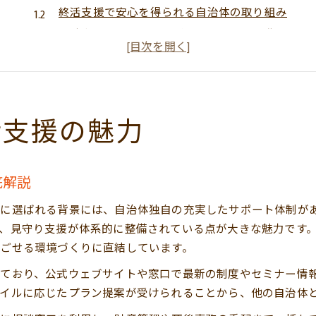
終活支援で安心を得られる自治体の取り組み
川崎市の終活セミナーが高齢者に人気の背景
終活支援の比較で見える川崎市ならではの魅力
エンディングノート配布が終活を変える効果
終活に役立つエンディングノート活用術
活支援の魅力
終活の第一歩はエンディングノート活用術から
川崎市配布のエンディングノート徹底活用法
エンディングノートが終活準備に役立つ理由
底解説
自治体支給ノートで進める安心の終活計画
エンディングノート記入時の終活ポイント解説
に選ばれる背景には、自治体独自の充実したサポート体制が
、見守り支援が体系的に整備されている点が大きな魅力です
あんしんサポート事業から学ぶ終活の知恵
ごせる環境づくりに直結しています。
終活を支える川崎市あんしんサポート事業
ており、公式ウェブサイトや窓口で最新の制度やセミナー情
未来あんしんサポート事業の終活活用ポイント
イルに応じたプラン提案が受けられることから、他の自治体
終活支援で注目の預託金制度の特徴とは