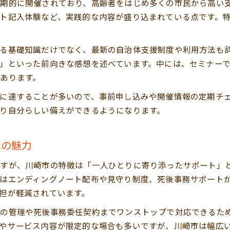
期的に開催されており、高齢者をはじめ多くの市民から高い
終活セミナー参加が不安解消に役立つ仕組み
ト記入体験など、実践的な内容が盛り込まれている点です。
川崎市終活セミナーで得られる具体的な学び
終活解説を深める自治体開催セミナーの魅力
る基礎知識だけでなく、最新の自治体支援制度や利用方法も
参加者が語る終活支援セミナー活用のコツ
」といった前向きな感想を述べています。中には、セミナー
相談窓口と連携できる終活セミナーの利点
あります。
に達することが多いので、事前申し込みや開催情報の定期チ
り自分らしい備えができるようになります。
はの魅力
すが、川崎市の特徴は「一人ひとりに寄り添ったサポート」
はエンディングノート配布や見守り制度、死後事務サポート
担が軽減されています。
金の管理や死後事務委任契約までワンストップで対応できるた
やサービス内容が限定的な場合も多いですが、川崎市は幅広