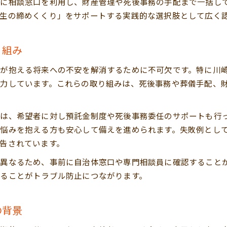
見守りサービスが高齢者の終活に与える安心
に相談窓口を利用し、財産管理や死後事務の手配まで一括し
生の締めくくり」をサポートする実践的な選択肢として広く
終活で学ぶ川崎市あんしんサポート活用法
未来安心を叶える川崎市の終活体制
り組み
川崎市の終活体制が未来の安心を支える理由
終活支援事業の連携体制とそのメリット解説
が抱える将来への不安を解消するために不可欠です。特に川
高齢者等終身サポート事業による終活強化策
力しています。これらの取り組みは、死後事務や葬儀手配、
自治体と連携した終活サービスの充実ポイント
終活を見据えた川崎市独自の取り組み内容
は、希望者に対し預託金制度や死後事務委任のサポートも行
自治体連携で得られる終活支援の実際
悩みを抱える方も安心して備えを進められます。失敗例とし
終活解説で分かる自治体連携支援事例の紹介
告されています。
自治体一覧から見える終活支援の違いと特徴
異なるため、事前に自治体窓口や専門相談員に確認すること
川崎市の終活連携がもたらす実践的な安心感
ることがトラブル防止につながります。
終活支援を受けた方の実際の体験談を紹介
他自治体と比較した川崎市の終活支援強み
の背景
セミナー参加で終活が身近になる理由