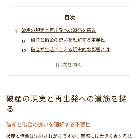
目次
破産の現実と再出発への道筋を探る
破産と借金の違いを理解する重要性
破産が生活に与える現実的な影響とは
自己破産後の再出発に必要な準備と心構え
自己破産した人の末路と再起のヒント
借金問題と破産選択時のよくある誤解を解説
借金による負担から立ち直る方法とは
破産の現実と再出発への道筋を探
破産以外の借金整理法と選び方のポイント
る
借金が200万円でも自己破産は可能なのか
多重債務から解放されるための具体策
破産と借金の違いを理解する重要性
借金はいくらから危険水準と判断されるのか
破産と借金は混同されがちですが、実際には大きく異なる概
破産と家族への影響を最小限にする方法