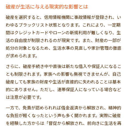
免責の範囲と返済義務が残るケース
破産が生活に与える現実的な影響とは
非免責債権と破産による制限の実際
破産を選択すると、信用情報機関に事故情報が登録され、い
借金が免除されない場合の対応方法
わゆるブラックリスト状態となります。これにより、一定期
自己破産と残る借金への備え方
間はクレジットカードやローンの新規利用が難しくなり、生
家族を守るための破産手続き時の注意点
活の自由度が制限されるのが現実です。また、財産の一部が
家族名義財産と破産における注意点
処分の対象となるため、生活水準の見直しや家計管理の徹底
破産時に家族へ影響が及ぶケースとは
が求められます。
自己破産手続きにおける家族カードの扱い
さらに、破産手続き中や直後は新たな借入や保証人になるこ
家族を守るための準備とリスク回避策
とも制限されます。家族への影響も無視できませんが、自己
破産しても家族の財産や生活が直接的に失われることは基本
破産手続き中の家族の協力を得る方法
的にありません。ただし、連帯保証人になっている場合など
は注意が必要です。
一方で、免責が認められれば借金返済から解放され、精神的
な負担が軽くなったという声も多く聞かれます。実際に破産
を経験した方からは「督促から解放され、前向きに生活を再