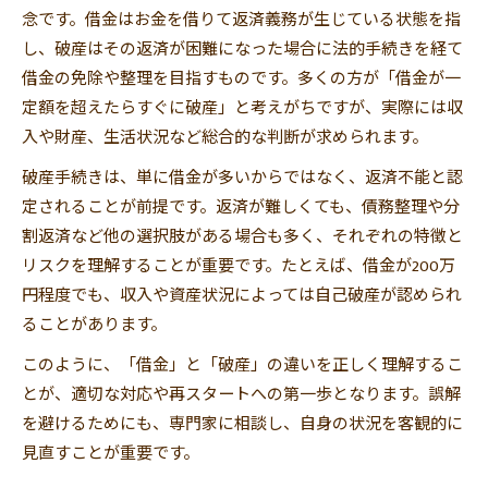
念です。借金はお金を借りて返済義務が生じている状態を指
自己破産のデメリットと家族への影響解説
し、破産はその返済が困難になった場合に法的手続きを経て
自己破産のデメリットを徹底的に解説
借金の免除や整理を目指すものです。多くの方が「借金が一
破産と家族の関係に生じる変化と注意点
定額を超えたらすぐに破産」と考えがちですが、実際には収
自己破産すると家族はどうなるのか
入や財産、生活状況など総合的な判断が求められます。
免責不許可事由と家族のリスク管理
破産手続きは、単に借金が多いからではなく、返済不能と認
家族を守るための破産手続きのポイント
定されることが前提です。返済が難しくても、債務整理や分
破産後に変わる生活と新たなスタートの秘訣
割返済など他の選択肢がある場合も多く、それぞれの特徴と
破産後の生活はどうなるのか徹底解説
リスクを理解することが重要です。たとえば、借金が200万
破産と借金免除後に始まる日常の変化
円程度でも、収入や資産状況によっては自己破産が認められ
ることがあります。
生活再建のための家計管理と習慣見直し
破産後の支援制度と相談窓口の活用法
このように、「借金」と「破産」の違いを正しく理解するこ
とが、適切な対応や再スタートへの第一歩となります。誤解
再スタートを成功させる生活リズムの工夫
を避けるためにも、専門家に相談し、自身の状況を客観的に
破産しても借金はどこまで免除されるのか
見直すことが重要です。
破産すると借金はどうなるか徹底解説