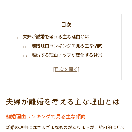
目次
夫婦が離婚を考える主な理由とは
離婚理由ランキングで見る主な傾向
離婚する理由トップが変化する背景
お金や性格の不一致が離婚理由に
離婚理由は感情だけで決まらない実情
離婚を考える際のチェックポイント
性格の不一致が離婚を招く実例紹介
夫婦が離婚を考える主な理由とは
性格の不一致による離婚理由の具体例
離婚理由ランキングにも多い性格問題
離婚理由ランキングで見る主な傾向
価値観のズレが離婚理由となる瞬間
離婚の理由にはさまざまなものがありますが、統計的に見て
性格の不一致で離婚を選ぶ決断の背景