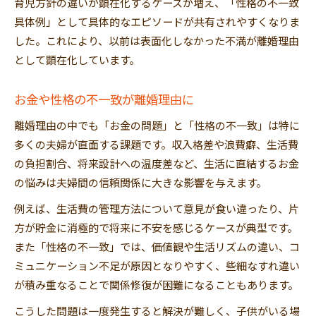
育児方針の違いが顕在化するケースが増え、「性格の不一致
具体例」として具体的なエピソードが共有されやすくなりま
した。これにより、以前は表面化しなかった不満が離婚理由
として顕在化しています。
お金や性格の不一致が離婚理由に
離婚理由の中でも「お金の問題」と「性格の不一致」は特に
多くの夫婦が直面する課題です。収入格差や浪費癖、生活費
の負担割合、将来設計への温度差など、生活に直結するお金
の悩みは夫婦間の信頼関係に大きな影響を与えます。
例えば、生活費の管理方法について意見が食い違ったり、片
方が貯金に消極的で将来に不安を感じるケースが典型です。
また「性格の不一致」では、価値観や生活リズムの違い、コ
ミュニケーション不足が原因となりやすく、些細なすれ違い
が積み重なることで関係修復が困難になることもあります。
こうした問題は一度発生すると解決が難しく、子供がいる場