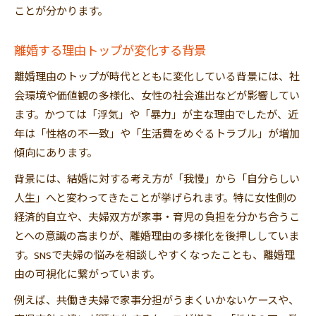
子供がいる家庭の離婚理由を考える視点
ことが分かります。
子供の存在が影響する離婚理由の実態
離婚理由と子供への説明ポイント
離婚する理由トップが変化する背景
子供がいる離婚理由ランキングの傾向
離婚理由のトップが時代とともに変化している背景には、社
子供がいる場合の離婚理由を整理
会環境や価値観の多様化、女性の社会進出などが影響してい
離婚すべきか判断するサイン総まとめ
ます。かつては「浮気」や「暴力」が主な理由でしたが、近
年は「性格の不一致」や「生活費をめぐるトラブル」が増加
離婚した方がいいサインと離婚理由の関係
傾向にあります。
離婚理由と照らし合わせる判断ポイント
離婚を決意すべき理由を明確にする方法
背景には、結婚に対する考え方が「我慢」から「自分らしい
人生」へと変わってきたことが挙げられます。特に女性側の
離婚理由ランキングから見る判断材料
経済的自立や、夫婦双方が家事・育児の負担を分かち合うこ
離婚の兆候と理由を客観的に確認しよう
とへの意識の高まりが、離婚理由の多様化を後押ししていま
す。SNSで夫婦の悩みを相談しやすくなったことも、離婚理
由の可視化に繋がっています。
例えば、共働き夫婦で家事分担がうまくいかないケースや、