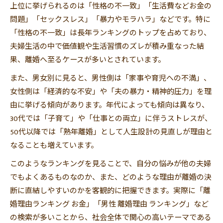
上位に挙げられるのは「性格の不一致」「生活費などお金の
性格の違いによる離婚理由チェック法
問題」「セックスレス」「暴力やモラハラ」などです。特に
お金とレス問題が与える離婚の影響
「性格の不一致」は長年ランキングのトップを占めており、
離婚理由ランキングで目立つお金の問題
夫婦生活の中で価値観や生活習慣のズレが積み重なった結
レスが離婚理由になる家庭の特徴
果、離婚へ至るケースが多いとされています。
お金とレス問題の離婚理由を整理しよう
また、男女別に見ると、男性側は「家事や育児への不満」、
生活費や浪費が離婚理由となる実態
女性側は「経済的な不安」や「夫の暴力・精神的圧力」を理
経済問題とレスの離婚理由を比較する
由に挙げる傾向があります。年代によっても傾向は異なり、
男性と女性で異なる離婚理由の違い
30代では「子育て」や「仕事との両立」に伴うストレスが、
50代以降では「熟年離婚」として人生設計の見直しが理由と
男性に多い離婚理由ランキングの傾向
なることも増えています。
女性側の離婚理由にみる特徴と背景
男女で異なる離婚理由の代表例まとめ
このようなランキングを見ることで、自分の悩みが他の夫婦
でもよくあるものなのか、また、どのような理由が離婚の決
離婚理由を性別で比較する際の注意点
断に直結しやすいのかを客観的に把握できます。実際に「離
離婚理由ランキングにみる男女の違い
婚理由ランキング お金」「男性 離婚理由 ランキング」など
子供がいる場合の離婚のリアルな悩み
の検索が多いことから、社会全体で関心の高いテーマである