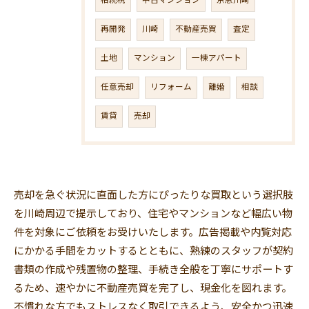
相続税
中古マンション
京急川崎
再開発
川崎
不動産売買
査定
土地
マンション
一棟アパート
任意売却
リフォーム
離婚
相談
賃貸
売却
売却を急ぐ状況に直面した方にぴったりな買取という選択肢
を川崎周辺で提示しており、住宅やマンションなど幅広い物
件を対象にご依頼をお受けいたします。広告掲載や内覧対応
にかかる手間をカットするとともに、熟練のスタッフが契約
書類の作成や残置物の整理、手続き全般を丁寧にサポートす
るため、速やかに不動産売買を完了し、現金化を図れます。
不慣れな方でもストレスなく取引できるよう、安全かつ迅速