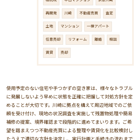
相続税
中古マンション
京急川崎
再開発
川崎
不動産売買
査定
土地
マンション
一棟アパート
任意売却
リフォーム
離婚
相談
賃貸
売却
使用予定のない住宅や手つかずの空き家は、様々なトラブル
に発展しないよう早めに状態を正確に把握して対処方針を定
めることが大切です。川崎に拠点を構えて周辺地域でのご依
頼を受け付け、現地の状況調査を実施して残置物処理や簡易
補修の提案、境界確認まで段階的に進めてまいります。ご希
望を踏まえつつ不動産売買による整理や賃貸化を比較検討し
たうえで適切な方針を決定し、実行計画と手続きの流れまで